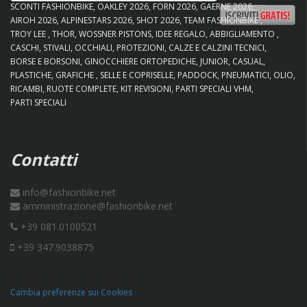
SCONTI FASHIONBIKE
OAKLEY 2026
FORN 2026
GAERNE 2026
AIROH 2026
ALPINESTARS 2026
SHOT 2026
TEAM FASHIONBIKE
TROY LEE
THOR
WOSSNER PISTONS
IDEE REGALO
ABBIGLIAMENTO
CASCHI
STIVALI
OCCHIALI
PROTEZIONI
CALZE E CALZINI TECNICI
BORSE E BORSONI
GINOCCHIERE ORTOPEDICHE
JUNIOR
CASUAL
PLASTICHE
GRAFICHE
SELLE E COPRISELLE
PADDOCK
PNEUMATICI
OLIO
RICAMBI
RUOTE COMPLETE
KIT REVISIONI
PARTI SPECIALI VHM
PARTI SPECIALI
Contatti
info@fashionbike.net
amministrazione@fashionbike.net
+39 081.0100521
+39 347.9038875
Cambia preferenze sui Cookies