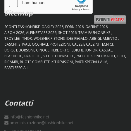
Sitemap
SCONTI FASHIONBIKE
OAKLEY 2026
FORN 2026
GAERNE 2026
AIROH 2026
ALPINESTARS 2026
SHOT 2026
TEAM FASHIONBIKE
TROY LEE
THOR
WOSSNER PISTONS
IDEE REGALO
ABBIGLIAMENTO
CASCHI
STIVALI
OCCHIALI
PROTEZIONI
CALZE E CALZINI TECNICI
BORSE E BORSONI
GINOCCHIERE ORTOPEDICHE
JUNIOR
CASUAL
PLASTICHE
GRAFICHE
SELLE E COPRISELLE
PADDOCK
PNEUMATICI
OLIO
RICAMBI
RUOTE COMPLETE
KIT REVISIONI
PARTI SPECIALI VHM
PARTI SPECIALI
Contatti
info@fashionbike.net
amministrazione@fashionbike.net