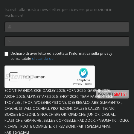
Iscriviti alla nostra newsletter per ricevere promozioni in
esclusiva!
Dichiaro di aver letto ed accettato l'informativa sulla privacy
consultabile
cliccando qui
Sitemap
SCONTI FASHIONBIKE
OAKLEY 2026
FORN 2026
GAERNE 2026
AIROH 2026
ALPINESTARS 2026
SHOT 2026
TEAM FASHIONBIKE
TROY LEE
THOR
WOSSNER PISTONS
IDEE REGALO
ABBIGLIAMENTO
CASCHI
STIVALI
OCCHIALI
PROTEZIONI
CALZE E CALZINI TECNICI
BORSE E BORSONI
GINOCCHIERE ORTOPEDICHE
JUNIOR
CASUAL
PLASTICHE
GRAFICHE
SELLE E COPRISELLE
PADDOCK
PNEUMATICI
OLIO
RICAMBI
RUOTE COMPLETE
KIT REVISIONI
PARTI SPECIALI VHM
PARTI SPECIALI