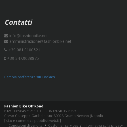
Contatti
info@fashionbike.net
amministrazione@fashionbike.net
+39 081.0100521
+39 347.9038875
Cambia preferenze sui Cookies
Fashion Bike Off Road
P.Iva : 06564571211 C.F. CRBNTN74L08F839Y
Corso Giuseppe Garibaldi snc 80028 Grumo Nevano (Napoli)
[
sito e-commerce pubblisitiweb.it
]
Condizioni di vendita
Customer services
Informativa sulla privacy