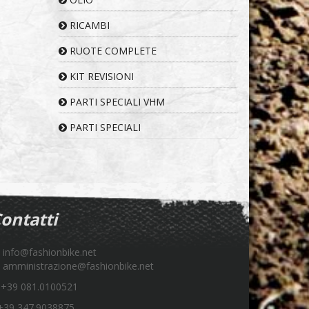
RICAMBI
RUOTE COMPLETE
KIT REVISIONI
PARTI SPECIALI VHM
PARTI SPECIALI
ontatti
info@fashionbike.net
amministrazione@fashionbike.net
+39 081.0100521
39 347.9038875