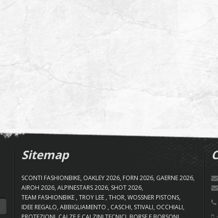
Sitemap
C
SCONTI FASHIONBIKE
OAKLEY 2026
FORN 2026
GAERNE 2026
AIROH 2026
ALPINESTARS 2026
SHOT 2026
TEAM FASHIONBIKE
TROY LEE
THOR
WOSSNER PISTONS
IDEE REGALO
ABBIGLIAMENTO
CASCHI
STIVALI
OCCHIALI
+
PROTEZIONI
CALZE E CALZINI TECNICI
BORSE E BORSONI