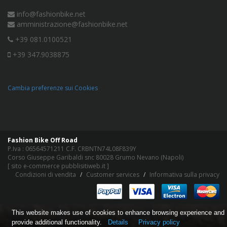
info@fashionbike.net
amministrazione@fashionbike.net
+39 081.0100521
+39 347.9038875
Cambia preferenze sui Cookies
Fashion Bike Off Road
P.Iva : 06564571211 C.F. CRBNTN74L08F839Y
Corso Giuseppe Garibaldi snc 80028 Grumo Nevano (Napoli)
[
sito e-commerce pubblisitiweb.it
]
Condizioni di vendita
Customer services
Informativa sulla privacy
This website makes use of cookies to enhance browsing experience and
provide additional functionality.
Details
Privacy policy