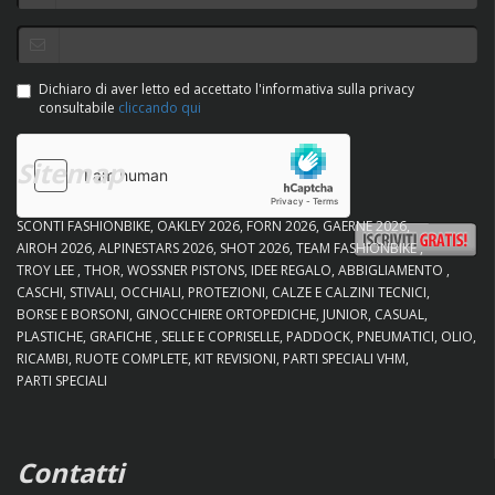
Dichiaro di aver letto ed accettato l'informativa sulla privacy
consultabile
cliccando qui
Sitemap
SCONTI FASHIONBIKE
OAKLEY 2026
FORN 2026
GAERNE 2026
AIROH 2026
ALPINESTARS 2026
SHOT 2026
TEAM FASHIONBIKE
TROY LEE
THOR
WOSSNER PISTONS
IDEE REGALO
ABBIGLIAMENTO
CASCHI
STIVALI
OCCHIALI
PROTEZIONI
CALZE E CALZINI TECNICI
BORSE E BORSONI
GINOCCHIERE ORTOPEDICHE
JUNIOR
CASUAL
PLASTICHE
GRAFICHE
SELLE E COPRISELLE
PADDOCK
PNEUMATICI
OLIO
RICAMBI
RUOTE COMPLETE
KIT REVISIONI
PARTI SPECIALI VHM
PARTI SPECIALI
Contatti