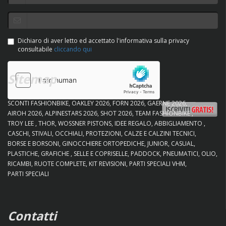
Dichiaro di aver letto ed accettato l'informativa sulla privacy
consultabile
cliccando qui
Sitemap
SCONTI FASHIONBIKE
OAKLEY 2026
FORN 2026
GAERNE 2026
AIROH 2026
ALPINESTARS 2026
SHOT 2026
TEAM FASHIONBIKE
TROY LEE
THOR
WOSSNER PISTONS
IDEE REGALO
ABBIGLIAMENTO
CASCHI
STIVALI
OCCHIALI
PROTEZIONI
CALZE E CALZINI TECNICI
BORSE E BORSONI
GINOCCHIERE ORTOPEDICHE
JUNIOR
CASUAL
PLASTICHE
GRAFICHE
SELLE E COPRISELLE
PADDOCK
PNEUMATICI
OLIO
RICAMBI
RUOTE COMPLETE
KIT REVISIONI
PARTI SPECIALI VHM
PARTI SPECIALI
Contatti