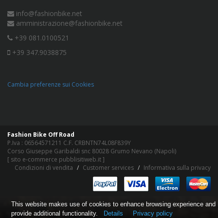
info@fashionbike.net
amministrazione@fashionbike.net
+39 081.0100521
+39 347.9038875
Cambia preferenze sui Cookies
Fashion Bike Off Road
P.Iva : 06564571211 C.F. CRBNTN74L08F839Y
Corso Giuseppe Garibaldi snc 80028 Grumo Nevano (Napoli)
[
sito e-commerce pubblisitiweb.it
]
Condizioni di vendita
Customer services
Informativa sulla privacy
This website makes use of cookies to enhance browsing experience and
provide additional functionality.
Details
Privacy policy