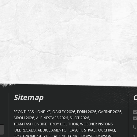
Sitemap
C
SCONTI FASHIONBIKE
OAKLEY 2026
FORN 2026
GAERNE 2026
AIROH 2026
ALPINESTARS 2026
SHOT 2026
TEAM FASHIONBIKE
TROY LEE
THOR
WOSSNER PISTONS
IDEE REGALO
ABBIGLIAMENTO
CASCHI
STIVALI
OCCHIALI
+
PROTEZIONI
CALZE E CALZINI TECNICI
BORSE E BORSONI