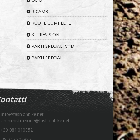
RICAMBI
RUOTE COMPLETE
KIT REVISIONI
PARTI SPECIALI VHM
PARTI SPECIALI
ontatti
info@fashionbike.net
amministrazione@fashionbike.net
+39 081.0100521
39 347.9038875