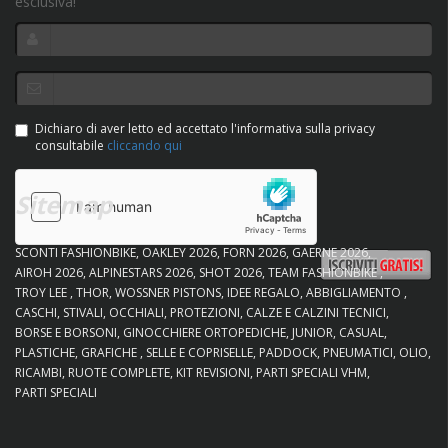
esclusiva!
Dichiaro di aver letto ed accettato l'informativa sulla privacy
consultabile
cliccando qui
Sitemap
SCONTI FASHIONBIKE
OAKLEY 2026
FORN 2026
GAERNE 2026
AIROH 2026
ALPINESTARS 2026
SHOT 2026
TEAM FASHIONBIKE
TROY LEE
THOR
WOSSNER PISTONS
IDEE REGALO
ABBIGLIAMENTO
CASCHI
STIVALI
OCCHIALI
PROTEZIONI
CALZE E CALZINI TECNICI
BORSE E BORSONI
GINOCCHIERE ORTOPEDICHE
JUNIOR
CASUAL
PLASTICHE
GRAFICHE
SELLE E COPRISELLE
PADDOCK
PNEUMATICI
OLIO
RICAMBI
RUOTE COMPLETE
KIT REVISIONI
PARTI SPECIALI VHM
PARTI SPECIALI