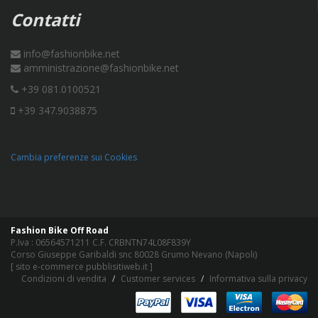
Contatti
info@fashionbike.net
amministrazione@fashionbike.net
+39 081.0100521
+39 347.9038875
Cambia preferenze sui Cookies
Fashion Bike Off Road
P.Iva : 06564571211 C.F. CRBNTN74L08F839Y
Corso Giuseppe Garibaldi snc 80028 Grumo Nevano (Napoli)
[
sito e-commerce pubblisitiweb.it
]
Condizioni di vendita
Customer services
Informativa sulla privacy