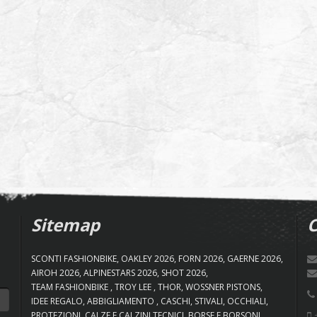
Sitemap
C
SCONTI FASHIONBIKE
OAKLEY 2026
FORN 2026
GAERNE 2026
AIROH 2026
ALPINESTARS 2026
SHOT 2026
TEAM FASHIONBIKE
TROY LEE
THOR
WOSSNER PISTONS
IDEE REGALO
ABBIGLIAMENTO
CASCHI
STIVALI
OCCHIALI
+
PROTEZIONI
CALZE E CALZINI TECNICI
BORSE E BORSONI