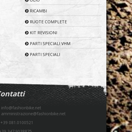
RICAMBI
RUOTE COMPLETE
KIT REVISIONI
PARTI SPECIALI VHM
PARTI SPECIALI
ontatti
info@fashionbike.net
amministrazione@fashionbike.net
+39 081.0100521
39 347.9038875