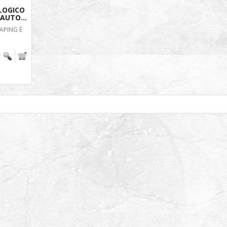
LOGICO
AUTO...
TAPING È