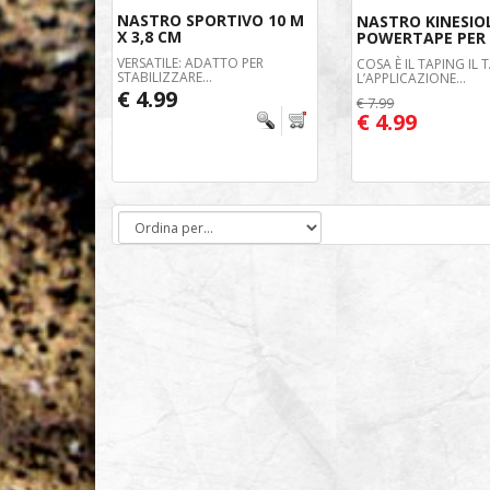
NASTRO SPORTIVO 10 M
NASTRO KINESIO
X 3,8 CM
POWERTAPE PER 
VERSATILE: ADATTO PER
COSA È IL TAPING IL 
STABILIZZARE...
L’APPLICAZIONE...
€ 4.99
€ 7.99
€ 4.99