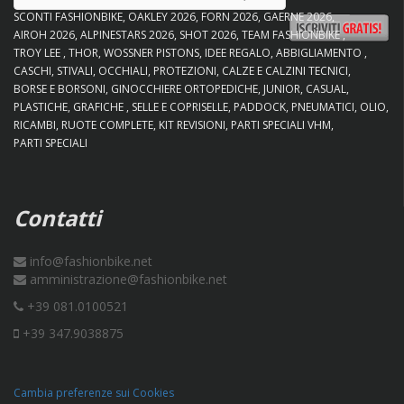
SCONTI FASHIONBIKE
OAKLEY 2026
FORN 2026
GAERNE 2026
AIROH 2026
ALPINESTARS 2026
SHOT 2026
TEAM FASHIONBIKE
TROY LEE
THOR
WOSSNER PISTONS
IDEE REGALO
ABBIGLIAMENTO
CASCHI
STIVALI
OCCHIALI
PROTEZIONI
CALZE E CALZINI TECNICI
BORSE E BORSONI
GINOCCHIERE ORTOPEDICHE
JUNIOR
CASUAL
PLASTICHE
GRAFICHE
SELLE E COPRISELLE
PADDOCK
PNEUMATICI
OLIO
RICAMBI
RUOTE COMPLETE
KIT REVISIONI
PARTI SPECIALI VHM
PARTI SPECIALI
Contatti
info@fashionbike.net
amministrazione@fashionbike.net
+39 081.0100521
+39 347.9038875
Cambia preferenze sui Cookies