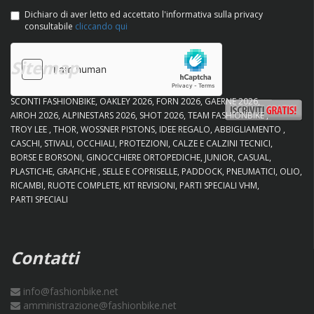
Dichiaro di aver letto ed accettato l'informativa sulla privacy
consultabile
cliccando qui
Sitemap
SCONTI FASHIONBIKE
OAKLEY 2026
FORN 2026
GAERNE 2026
AIROH 2026
ALPINESTARS 2026
SHOT 2026
TEAM FASHIONBIKE
TROY LEE
THOR
WOSSNER PISTONS
IDEE REGALO
ABBIGLIAMENTO
CASCHI
STIVALI
OCCHIALI
PROTEZIONI
CALZE E CALZINI TECNICI
BORSE E BORSONI
GINOCCHIERE ORTOPEDICHE
JUNIOR
CASUAL
PLASTICHE
GRAFICHE
SELLE E COPRISELLE
PADDOCK
PNEUMATICI
OLIO
RICAMBI
RUOTE COMPLETE
KIT REVISIONI
PARTI SPECIALI VHM
PARTI SPECIALI
Contatti
info@fashionbike.net
amministrazione@fashionbike.net