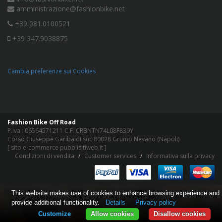
amministrazione@fashionbike.net
+39 081.0100521
+39 347.9038875
Cambia preferenze sui Cookies
Fashion Bike Off Road
P.Iva : 06564571211 C.F. CRBNTN74L08F839Y
Corso Giuseppe Garibaldi snc 80028 Grumo Nevano (Napoli)
[
sito e-commerce pubblisitiweb.it
]
Condizioni di vendita
Customer services
Informativa sulla privacy
This website makes use of cookies to enhance browsing experience and
provide additional functionality.
Details
Privacy policy
Customize
Allow cookies
Disallow cookies