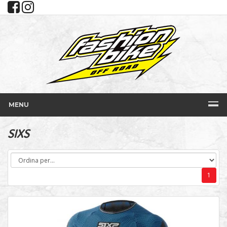
MENU
SIXS
1