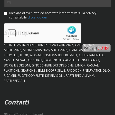
Dichiaro di aver letto ed accettato l'informativa sulla privacy
consultabile
cliccando qui
Sitemap
SCONTI FASHIONBIKE
OAKLEY 2026
FORN 2026
GAERNE 2026
AIROH 2026
ALPINESTARS 2026
SHOT 2026
TEAM FASHIONBIKE
TROY LEE
THOR
WOSSNER PISTONS
IDEE REGALO
ABBIGLIAMENTO
CASCHI
STIVALI
OCCHIALI
PROTEZIONI
CALZE E CALZINI TECNICI
BORSE E BORSONI
GINOCCHIERE ORTOPEDICHE
JUNIOR
CASUAL
PLASTICHE
GRAFICHE
SELLE E COPRISELLE
PADDOCK
PNEUMATICI
OLIO
RICAMBI
RUOTE COMPLETE
KIT REVISIONI
PARTI SPECIALI VHM
PARTI SPECIALI
Contatti
info@fashionbike.net