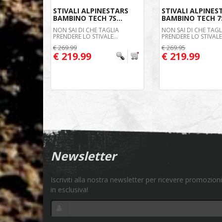
STIVALI ALPINESTARS
STIVALI ALPINES
BAMBINO TECH 7S...
BAMBINO TECH 7S
NON SAI DI CHE TAGLIA
NON SAI DI CHE TAGL
PRENDERE LO STIVALE...
PRENDERE LO STIVALE.
€ 269.99
€ 269.95
€ 219.99
€ 219.99
Newsletter
Iscriviti alla nostra newsletter per ricevere promozioni
in esclusiva!