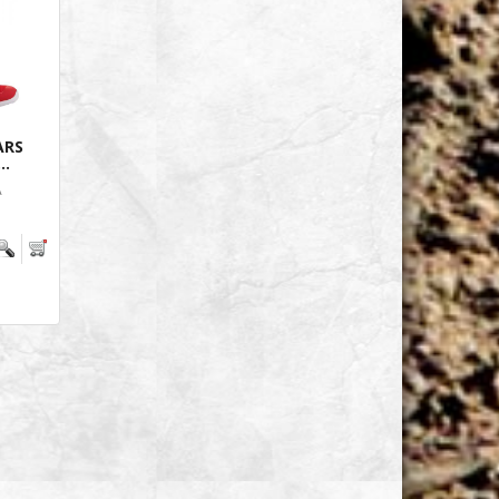
ARS
..
A
.