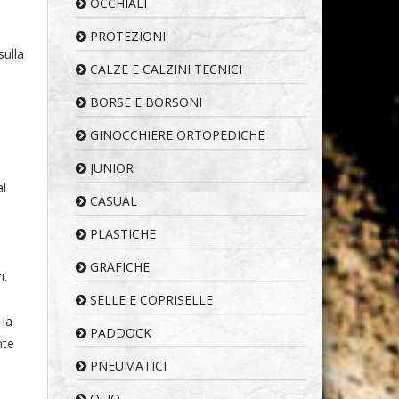
OCCHIALI
PROTEZIONI
sulla
CALZE E CALZINI TECNICI
BORSE E BORSONI
GINOCCHIERE ORTOPEDICHE
JUNIOR
al
CASUAL
PLASTICHE
GRAFICHE
i.
SELLE E COPRISELLE
 la
PADDOCK
nte
PNEUMATICI
OLIO