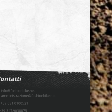
ontatti
info@fashionbike.net
amministrazione@fashionbike.net
+39 081.0100521
39 347.9038875