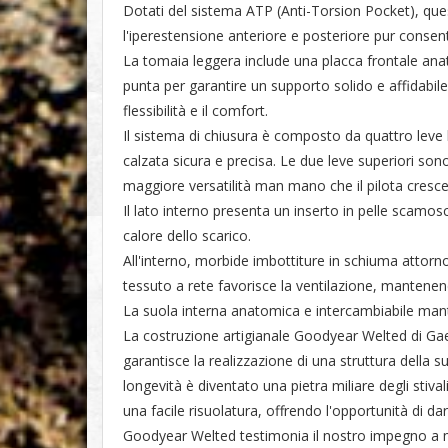
Dotati del sistema ATP (Anti-Torsion Pocket), que
l'iperestensione anteriore e posteriore pur consent
La tomaia leggera include una placca frontale anat
punta per garantire un supporto solido e affidabile. 
flessibilità e il comfort.
Il sistema di chiusura è composto da quattro leve 
calzata sicura e precisa. Le due leve superiori son
maggiore versatilità man mano che il pilota cresce
Il lato interno presenta un inserto in pelle scam
calore dello scarico.
All'interno, morbide imbottiture in schiuma attorn
tessuto a rete favorisce la ventilazione, mantenend
La suola interna anatomica e intercambiabile manti
La costruzione artigianale Goodyear Welted di Ga
garantisce la realizzazione di una struttura della s
longevità è diventato una pietra miliare degli sti
una facile risuolatura, offrendo l'opportunità di da
Goodyear Welted testimonia il nostro impegno a ma