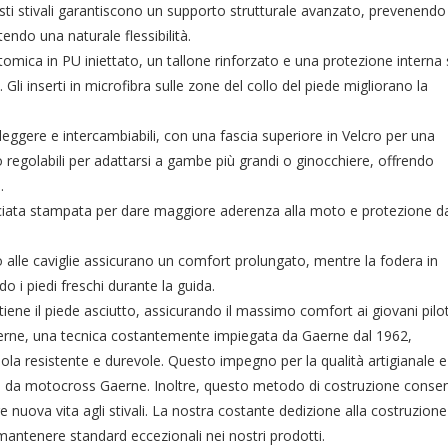
sti stivali garantiscono un supporto strutturale avanzato, prevenendo
endo una naturale flessibilità.
omica in PU iniettato, un tallone rinforzato e una protezione interna 
Gli inserti in microfibra sulle zone del collo del piede migliorano la
leggere e intercambiabili, con una fascia superiore in Velcro per una
o regolabili per adattarsi a gambe più grandi o ginocchiere, offrendo
.
osciata stampata per dare maggiore aderenza alla moto e protezione d
o alle caviglie assicurano un comfort prolungato, mentre la fodera in
o i piedi freschi durante la guida.
ene il piede asciutto, assicurando il massimo comfort ai giovani pilot
erne, una tecnica costantemente impiegata da Gaerne dal 1962,
uola resistente e durevole. Questo impegno per la qualità artigianale e
vali da motocross Gaerne. Inoltre, questo metodo di costruzione conse
re nuova vita agli stivali. La nostra costante dedizione alla costruzione
ntenere standard eccezionali nei nostri prodotti.