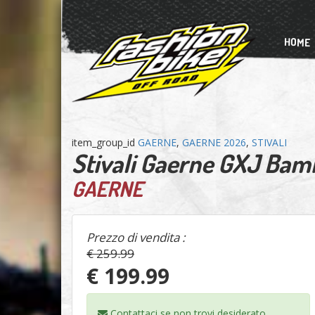
HOME
item_group_id
GAERNE
,
GAERNE 2026
,
STIVALI
Stivali Gaerne GXJ Bam
GAERNE
Prezzo di vendita :
€ 259.99
€ 199.99
Contattaci se non trovi
desiderato