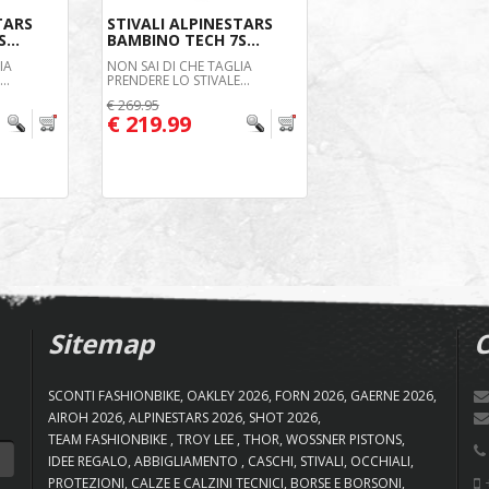
TARS
STIVALI ALPINESTARS
...
BAMBINO TECH 7S...
IA
NON SAI DI CHE TAGLIA
..
PRENDERE LO STIVALE...
€ 269.95
€ 219.99
Sitemap
C
SCONTI FASHIONBIKE
OAKLEY 2026
FORN 2026
GAERNE 2026
AIROH 2026
ALPINESTARS 2026
SHOT 2026
TEAM FASHIONBIKE
TROY LEE
THOR
WOSSNER PISTONS
IDEE REGALO
ABBIGLIAMENTO
CASCHI
STIVALI
OCCHIALI
+
PROTEZIONI
CALZE E CALZINI TECNICI
BORSE E BORSONI