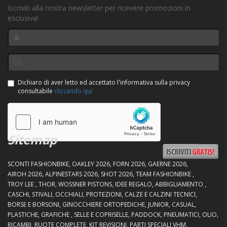
Iscriviti alla nostra newsletter per ricevere promozioni in
esclusiva!
Dichiaro di aver letto ed accettato l'informativa sulla privacy
consultabile
cliccando qui
Sitemap
SCONTI FASHIONBIKE
OAKLEY 2026
FORN 2026
GAERNE 2026
AIROH 2026
ALPINESTARS 2026
SHOT 2026
TEAM FASHIONBIKE
TROY LEE
THOR
WOSSNER PISTONS
IDEE REGALO
ABBIGLIAMENTO
CASCHI
STIVALI
OCCHIALI
PROTEZIONI
CALZE E CALZINI TECNICI
BORSE E BORSONI
GINOCCHIERE ORTOPEDICHE
JUNIOR
CASUAL
PLASTICHE
GRAFICHE
SELLE E COPRISELLE
PADDOCK
PNEUMATICI
OLIO
RICAMBI
RUOTE COMPLETE
KIT REVISIONI
PARTI SPECIALI VHM