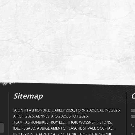
Sitemap
C
SCONTI FASHIONBIKE
OAKLEY 2026
FORN 2026
GAERNE 2026
AIROH 2026
ALPINESTARS 2026
SHOT 2026
TEAM FASHIONBIKE
TROY LEE
THOR
WOSSNER PISTONS
IDEE REGALO
ABBIGLIAMENTO
CASCHI
STIVALI
OCCHIALI
+
PROTEZIONI
CALZE E CALZINI TECNICI
BORSE E BORSONI