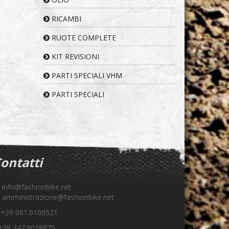
RICAMBI
RUOTE COMPLETE
KIT REVISIONI
PARTI SPECIALI VHM
PARTI SPECIALI
ontatti
info@fashionbike.net
amministrazione@fashionbike.net
+39 081.0100521
39 347.9038875