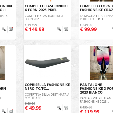
IONBIKE
COMPLETO FASHIONBIKE
COMPLETO FORN 
OLI
X FORN 2025 PIXEL
FASHIONBIKE CRA
IKE X
COMPLETO FASHIONBIKE X
LA MAGLIA È L'ABBIN
FORN 2025...
PERFETTO PER LE...
€ 199.99
€ 249.90
€ 149.99
€ 99.99
COPRISELLA FASHIONBIKE
PANTALONE
FORN
NERO TC/FC...
FASHIONBIKE X FO
2023 BIANCO
COPERTINA SELLA DESTINATA A
SOSTITUIRE...
M
PANTALONI DEL TEAM
FASHIONBIKE 2023...
€ 69.99
€ 49.99
€ 135.00
€ 119.99