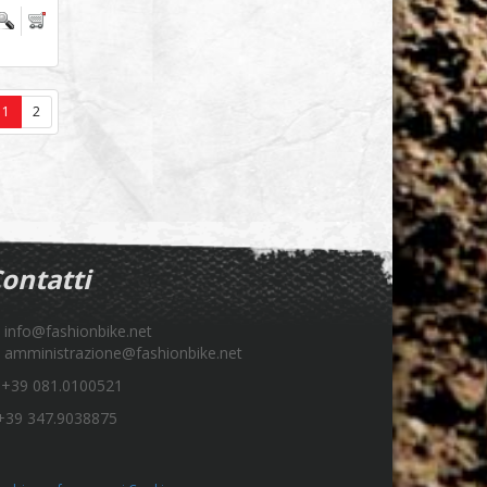
1
2
ontatti
info@fashionbike.net
amministrazione@fashionbike.net
+39 081.0100521
39 347.9038875