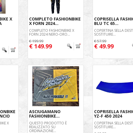
BIKE X
COMPLETO FASHIONBIKE
COPRISELLA FASHI
A
X FORN 2024...
BLU TC 65...
COMPLETO FASHIONBIKE X
COPERTINA SELLA DES
FORN 2024 NERO-ORO...
SOSTITUIRE...
€ 199.99
€ 57.99
€ 149.99
€ 49.99
IONBIKE
ASCIUGAMANO
COPRISELLA FASHI
ANCIO
FASHIONBIKE...
YZ-F 450 2024
IKE X
QUESTO PRODOTTO È
COPERTINA SELLA DES
REALIZZATO SU
SOSTITUIRE...
ORDINAZIONE...