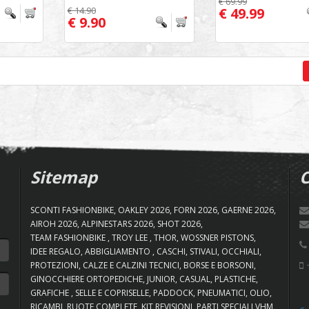
€ 69.99
€ 14.90
€ 49.99
€ 9.90
Sitemap
C
SCONTI FASHIONBIKE
OAKLEY 2026
FORN 2026
GAERNE 2026
AIROH 2026
ALPINESTARS 2026
SHOT 2026
TEAM FASHIONBIKE
TROY LEE
THOR
WOSSNER PISTONS
IDEE REGALO
ABBIGLIAMENTO
CASCHI
STIVALI
OCCHIALI
+
PROTEZIONI
CALZE E CALZINI TECNICI
BORSE E BORSONI
GINOCCHIERE ORTOPEDICHE
JUNIOR
CASUAL
PLASTICHE
GRAFICHE
SELLE E COPRISELLE
PADDOCK
PNEUMATICI
OLIO
RICAMBI
RUOTE COMPLETE
KIT REVISIONI
PARTI SPECIALI VHM