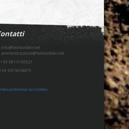
ontatti
info@fashionbike.net
amministrazione@fashionbike.net
+39 081.0100521
39 347.9038875
mbia preferenze sui Cookies