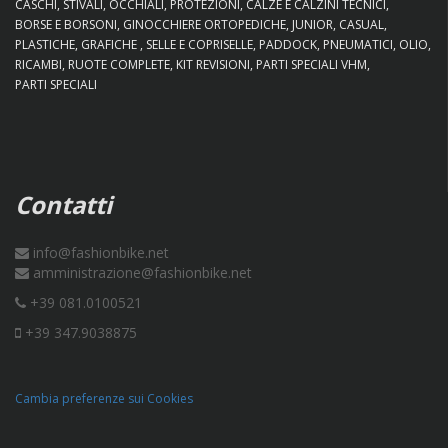
CASCHI
STIVALI
OCCHIALI
PROTEZIONI
CALZE E CALZINI TECNICI
BORSE E BORSONI
GINOCCHIERE ORTOPEDICHE
JUNIOR
CASUAL
PLASTICHE
GRAFICHE
SELLE E COPRISELLE
PADDOCK
PNEUMATICI
OLIO
RICAMBI
RUOTE COMPLETE
KIT REVISIONI
PARTI SPECIALI VHM
PARTI SPECIALI
Contatti
info@fashionbike.net
amministrazione@fashionbike.net
+39 081.0100521
+39 347.9038875
Cambia preferenze sui Cookies