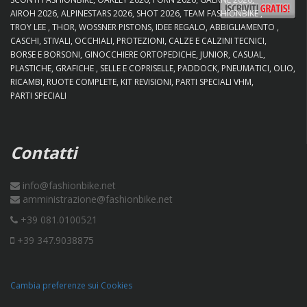
AIROH 2026
ALPINESTARS 2026
SHOT 2026
TEAM FASHIONBIKE
TROY LEE
THOR
WOSSNER PISTONS
IDEE REGALO
ABBIGLIAMENTO
CASCHI
STIVALI
OCCHIALI
PROTEZIONI
CALZE E CALZINI TECNICI
BORSE E BORSONI
GINOCCHIERE ORTOPEDICHE
JUNIOR
CASUAL
PLASTICHE
GRAFICHE
SELLE E COPRISELLE
PADDOCK
PNEUMATICI
OLIO
RICAMBI
RUOTE COMPLETE
KIT REVISIONI
PARTI SPECIALI VHM
PARTI SPECIALI
Contatti
info@fashionbike.net
amministrazione@fashionbike.net
+39 081.0100521
+39 347.9038875
Cambia preferenze sui Cookies