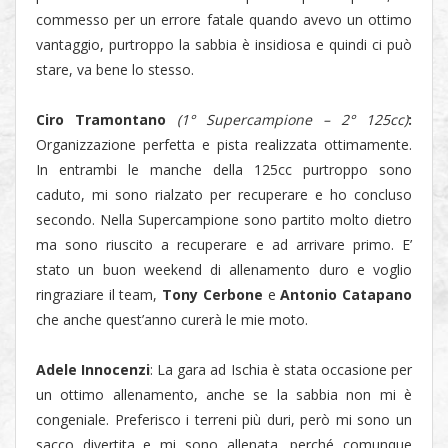
commesso per un errore fatale quando avevo un ottimo
vantaggio, purtroppo la sabbia è insidiosa e quindi ci può
stare, va bene lo stesso.
Ciro Tramontano
(1° Supercampione – 2° 125cc)
:
Organizzazione perfetta e pista realizzata ottimamente.
In entrambi le manche della 125cc purtroppo sono
caduto, mi sono rialzato per recuperare e ho concluso
secondo. Nella Supercampione sono partito molto dietro
ma sono riuscito a recuperare e ad arrivare primo. E’
stato un buon weekend di allenamento duro e voglio
ringraziare il team,
Tony Cerbone
e
Antonio Catapano
che anche quest’anno curerà le mie moto.
Adele Innocenzi
: La gara ad Ischia è stata occasione per
un ottimo allenamento, anche se la sabbia non mi è
congeniale. Preferisco i terreni più duri, però mi sono un
sacco divertita e mi sono allenata, perché comunque