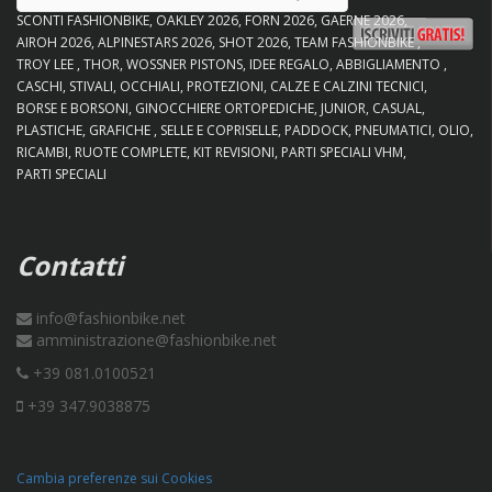
SCONTI FASHIONBIKE
OAKLEY 2026
FORN 2026
GAERNE 2026
AIROH 2026
ALPINESTARS 2026
SHOT 2026
TEAM FASHIONBIKE
TROY LEE
THOR
WOSSNER PISTONS
IDEE REGALO
ABBIGLIAMENTO
CASCHI
STIVALI
OCCHIALI
PROTEZIONI
CALZE E CALZINI TECNICI
BORSE E BORSONI
GINOCCHIERE ORTOPEDICHE
JUNIOR
CASUAL
PLASTICHE
GRAFICHE
SELLE E COPRISELLE
PADDOCK
PNEUMATICI
OLIO
RICAMBI
RUOTE COMPLETE
KIT REVISIONI
PARTI SPECIALI VHM
PARTI SPECIALI
Contatti
info@fashionbike.net
amministrazione@fashionbike.net
+39 081.0100521
+39 347.9038875
Cambia preferenze sui Cookies