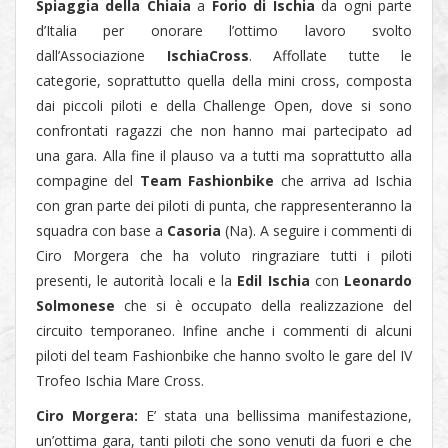
Spiaggia della Chiaia
a
Forio di Ischia
da ogni parte
d’Italia per onorare l’ottimo lavoro svolto
dall’Associazione
IschiaCross
. Affollate tutte le
categorie,
soprattutto quella della mini cross, composta
dai piccoli piloti e della Challenge Open, dove si sono
confrontati ragazzi che non hanno mai partecipato ad
una gara. Alla fine il plauso va a tutti ma soprattutto alla
compagine del
Team Fashionbike
che arriva ad Ischia
con gran parte dei piloti di punta, che rappresenteranno la
squadra con base a
Casoria
(Na). A seguire i commenti di
Ciro Morgera che ha voluto ringraziare tutti i piloti
presenti, le autorità locali e la
Edil Ischia
con
Leonardo
Solmonese
che si è occupato della realizzazione del
circuito temporaneo. Infine anche i commenti di alcuni
piloti del team Fashionbike che hanno svolto le gare del IV
Trofeo Ischia Mare Cross.
Ciro Morgera:
E’ stata una bellissima manifestazione,
un’ottima gara, tanti piloti che sono venuti da fuori e che