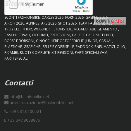
Sitemap
SCONTI FASHIONBIKE
OAKLEY 2026
FORN 2026
GAERNE 2026
AIROH 2026
ALPINESTARS 2026
SHOT 2026
TEAM FASHIONBIKE
TROY LEE
THOR
WOSSNER PISTONS
IDEE REGALO
ABBIGLIAMENTO
CASCHI
STIVALI
OCCHIALI
PROTEZIONI
CALZE E CALZINI TECNICI
BORSE E BORSONI
GINOCCHIERE ORTOPEDICHE
JUNIOR
CASUAL
PLASTICHE
GRAFICHE
SELLE E COPRISELLE
PADDOCK
PNEUMATICI
OLIO
RICAMBI
RUOTE COMPLETE
KIT REVISIONI
PARTI SPECIALI VHM
PARTI SPECIALI
Contatti
info@fashionbike.net
amministrazione@fashionbike.net
+39 081.0100521
+39 347.9038875