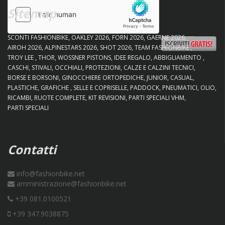
Sitemap
SCONTI FASHIONBIKE
OAKLEY 2026
FORN 2026
GAERNE 2026
AIROH 2026
ALPINESTARS 2026
SHOT 2026
TEAM FASHIONBIKE
TROY LEE
THOR
WOSSNER PISTONS
IDEE REGALO
ABBIGLIAMENTO
CASCHI
STIVALI
OCCHIALI
PROTEZIONI
CALZE E CALZINI TECNICI
BORSE E BORSONI
GINOCCHIERE ORTOPEDICHE
JUNIOR
CASUAL
PLASTICHE
GRAFICHE
SELLE E COPRISELLE
PADDOCK
PNEUMATICI
OLIO
RICAMBI
RUOTE COMPLETE
KIT REVISIONI
PARTI SPECIALI VHM
PARTI SPECIALI
Contatti
info@fashionbike.net
amministrazione@fashionbike.net
+39 081.0100521
+39 347.9038875