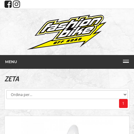
MENU
ZETA
1