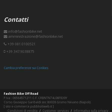
Contatti
info@fashionbike.net
amministrazione@fashionbike.net
+39 081.0100521
+39 347.9038875
Cambia preferenze sui Cookies
Fashion Bike Off Road
P.Iva : 06564571211 C.F. CRBNTN74L08F839Y
Corso Giuseppe Garibaldi snc 80028 Grumo Nevano (Napoli)
[
sito e-commerce pubblisitiweb.it
]
Condizioni di vendita
Customer services
Informativa sulla privacy