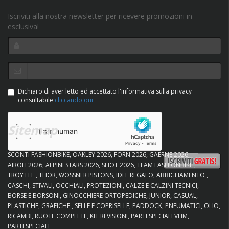
Iscriviti alla nostra newsletter per ricevere promozioni in
esclusiva!
Dichiaro di aver letto ed accettato l'informativa sulla privacy
consultabile
cliccando qui
Sitemap
SCONTI FASHIONBIKE
OAKLEY 2026
FORN 2026
GAERNE 2026
AIROH 2026
ALPINESTARS 2026
SHOT 2026
TEAM FASHIONBIKE
TROY LEE
THOR
WOSSNER PISTONS
IDEE REGALO
ABBIGLIAMENTO
CASCHI
STIVALI
OCCHIALI
PROTEZIONI
CALZE E CALZINI TECNICI
BORSE E BORSONI
GINOCCHIERE ORTOPEDICHE
JUNIOR
CASUAL
PLASTICHE
GRAFICHE
SELLE E COPRISELLE
PADDOCK
PNEUMATICI
OLIO
RICAMBI
RUOTE COMPLETE
KIT REVISIONI
PARTI SPECIALI VHM
PARTI SPECIALI