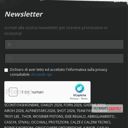
Newsletter
Iscriviti alla nostra newsletter per ricevere promozioni in
esclusiva!
Dichiaro di aver letto ed accettato l'informativa sulla privacy
consultabile
cliccando qui
Sitemap
SCONTI FASHIONBIKE
OAKLEY 2026
FORN 2026
GAERNE 2026
AIROH 2026
ALPINESTARS 2026
SHOT 2026
TEAM FASHIONBIKE
TROY LEE
THOR
WOSSNER PISTONS
IDEE REGALO
ABBIGLIAMENTO
CASCHI
STIVALI
OCCHIALI
PROTEZIONI
CALZE E CALZINI TECNICI
BORSE E BORSONI
GINOCCHIERE ORTOPEDICHE
JUNIOR
CASUAL