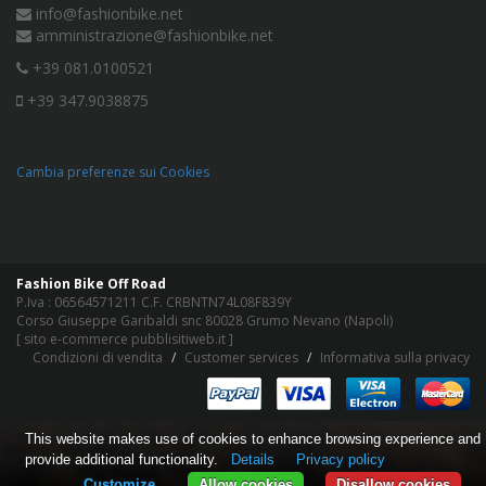
info@fashionbike.net
amministrazione@fashionbike.net
+39 081.0100521
+39 347.9038875
Cambia preferenze sui Cookies
Fashion Bike Off Road
P.Iva : 06564571211 C.F. CRBNTN74L08F839Y
Corso Giuseppe Garibaldi snc 80028 Grumo Nevano (Napoli)
[
sito e-commerce pubblisitiweb.it
]
Condizioni di vendita
Customer services
Informativa sulla privacy
This website makes use of cookies to enhance browsing experience and
provide additional functionality.
Details
Privacy policy
Customize
Allow cookies
Disallow cookies