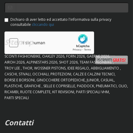
Dichiaro di aver letto ed accettato l'informativa sulla privacy
consultabile
cliccando qui
Sitemap
SCONTI FASHIONBIKE
OAKLEY 2026
FORN 2026
GAERNE 2026
AIROH 2026
ALPINESTARS 2026
SHOT 2026
TEAM FASHIONBIKE
TROY LEE
THOR
WOSSNER PISTONS
IDEE REGALO
ABBIGLIAMENTO
CASCHI
STIVALI
OCCHIALI
PROTEZIONI
CALZE E CALZINI TECNICI
BORSE E BORSONI
GINOCCHIERE ORTOPEDICHE
JUNIOR
CASUAL
PLASTICHE
GRAFICHE
SELLE E COPRISELLE
PADDOCK
PNEUMATICI
OLIO
RICAMBI
RUOTE COMPLETE
KIT REVISIONI
PARTI SPECIALI VHM
PARTI SPECIALI
Contatti