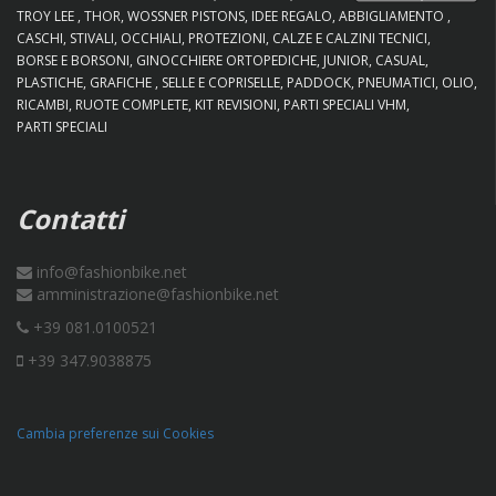
TROY LEE
THOR
WOSSNER PISTONS
IDEE REGALO
ABBIGLIAMENTO
CASCHI
STIVALI
OCCHIALI
PROTEZIONI
CALZE E CALZINI TECNICI
BORSE E BORSONI
GINOCCHIERE ORTOPEDICHE
JUNIOR
CASUAL
PLASTICHE
GRAFICHE
SELLE E COPRISELLE
PADDOCK
PNEUMATICI
OLIO
RICAMBI
RUOTE COMPLETE
KIT REVISIONI
PARTI SPECIALI VHM
PARTI SPECIALI
Contatti
info@fashionbike.net
amministrazione@fashionbike.net
+39 081.0100521
+39 347.9038875
Cambia preferenze sui Cookies