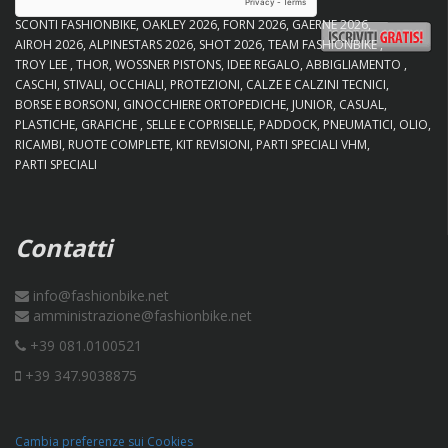
SCONTI FASHIONBIKE
OAKLEY 2026
FORN 2026
GAERNE 2026
AIROH 2026
ALPINESTARS 2026
SHOT 2026
TEAM FASHIONBIKE
TROY LEE
THOR
WOSSNER PISTONS
IDEE REGALO
ABBIGLIAMENTO
CASCHI
STIVALI
OCCHIALI
PROTEZIONI
CALZE E CALZINI TECNICI
BORSE E BORSONI
GINOCCHIERE ORTOPEDICHE
JUNIOR
CASUAL
PLASTICHE
GRAFICHE
SELLE E COPRISELLE
PADDOCK
PNEUMATICI
OLIO
RICAMBI
RUOTE COMPLETE
KIT REVISIONI
PARTI SPECIALI VHM
PARTI SPECIALI
Contatti
info@fashionbike.net
amministrazione@fashionbike.net
+39 081.0100521
+39 347.9038875
Cambia preferenze sui Cookies