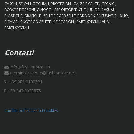
CASCHI
STIVALI
OCCHIALI
PROTEZIONI
CALZE E CALZINI TECNICI
BORSE E BORSONI
GINOCCHIERE ORTOPEDICHE
JUNIOR
CASUAL
PLASTICHE
GRAFICHE
SELLE E COPRISELLE
PADDOCK
PNEUMATICI
OLIO
RICAMBI
RUOTE COMPLETE
KIT REVISIONI
PARTI SPECIALI VHM
PARTI SPECIALI
Contatti
info@fashionbike.net
amministrazione@fashionbike.net
+39 081.0100521
+39 347.9038875
Cambia preferenze sui Cookies