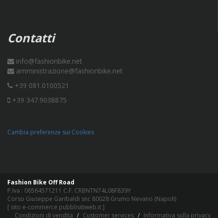
Contatti
info@fashionbike.net
amministrazione@fashionbike.net
+39 081.0100521
+39 347.9038875
Cambia preferenze sui Cookies
Fashion Bike Off Road
P.Iva : 06564571211 C.F. CRBNTN74L08F839Y
Corso Giuseppe Garibaldi snc 80028 Grumo Nevano (Napoli)
[
sito e-commerce pubblisitiweb.it
]
Condizioni di vendita
Customer services
Informativa sulla privacy