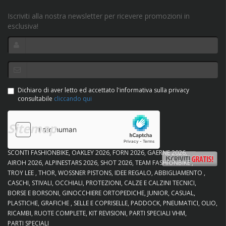
Iscriviti alla nostra newsletter per ricevere promozioni in
esclusiva!
Dichiaro di aver letto ed accettato l'informativa sulla privacy
consultabile
cliccando qui
Sitemap
SCONTI FASHIONBIKE
OAKLEY 2026
FORN 2026
GAERNE 2026
AIROH 2026
ALPINESTARS 2026
SHOT 2026
TEAM FASHIONBIKE
TROY LEE
THOR
WOSSNER PISTONS
IDEE REGALO
ABBIGLIAMENTO
CASCHI
STIVALI
OCCHIALI
PROTEZIONI
CALZE E CALZINI TECNICI
BORSE E BORSONI
GINOCCHIERE ORTOPEDICHE
JUNIOR
CASUAL
PLASTICHE
GRAFICHE
SELLE E COPRISELLE
PADDOCK
PNEUMATICI
OLIO
RICAMBI
RUOTE COMPLETE
KIT REVISIONI
PARTI SPECIALI VHM
PARTI SPECIALI