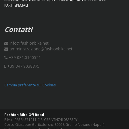
PARTI SPECIALI
Contatti
info@fashionbike.net
amministrazione@fashionbike.net
+39 081.0100521
+39 347.9038875
Cambia preferenze sui Cookies
Fashion Bike Off Road
P.Iva : 06564571211 C.F. CRBNTN74L08F839Y
Corso Giuseppe Garibaldi snc 80028 Grumo Nevano (Napoli)