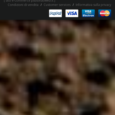
[
sito e-commerce pubblisitiweb.it
]
Condizioni di vendita
Customer services
Informativa sulla privacy