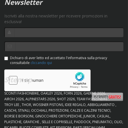
Newsletter
Iscriviti alla nostra newsletter per ricevere promozioni in
esclusiva!
Dichiaro di aver letto ed accettato l'informativa sulla privacy
consultabile
cliccando qui
Sitemap
SCONTI FASHIONBIKE
OAKLEY 2026
FORN 2026
GAERNE 2026
AIROH 2026
ALPINESTARS 2026
SHOT 2026
TEAM FASHIONBIKE
TROY LEE
THOR
WOSSNER PISTONS
IDEE REGALO
ABBIGLIAMENTO
CASCHI
STIVALI
OCCHIALI
PROTEZIONI
CALZE E CALZINI TECNICI
BORSE E BORSONI
GINOCCHIERE ORTOPEDICHE
JUNIOR
CASUAL
PLASTICHE
GRAFICHE
SELLE E COPRISELLE
PADDOCK
PNEUMATICI
OLIO
RICAMBI
RUOTE COMPLETE
KIT REVISIONI
PARTI SPECIALI VHM