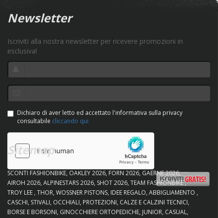
Newsletter
Iscriviti alla nostra newsletter per ricevere promozioni in
esclusiva!
Dichiaro di aver letto ed accettato l'informativa sulla privacy
consultabile
cliccando qui
Sitemap
SCONTI FASHIONBIKE
OAKLEY 2026
FORN 2026
GAERNE 2026
AIROH 2026
ALPINESTARS 2026
SHOT 2026
TEAM FASHIONBIKE
TROY LEE
THOR
WOSSNER PISTONS
IDEE REGALO
ABBIGLIAMENTO
CASCHI
STIVALI
OCCHIALI
PROTEZIONI
CALZE E CALZINI TECNICI
BORSE E BORSONI
GINOCCHIERE ORTOPEDICHE
JUNIOR
CASUAL