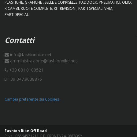
PLASTICHE
GRAFICHE
SELLE E COPRISELLE
PADDOCK
PNEUMATICI
OLIO
RICAMBI
RUOTE COMPLETE
KIT REVISIONI
PARTI SPECIALI VHM
PARTI SPECIALI
Contatti
info@fashionbike.net
amministrazione@fashionbike.net
+39 081.0100521
+39 347.9038875
Cambia preferenze sui Cookies
Fashion Bike Off Road
P.Iva : 06564571211 C.F. CRBNTN74L08F839Y