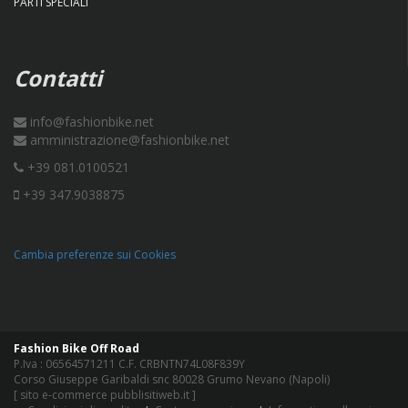
PARTI SPECIALI
Contatti
info@fashionbike.net
amministrazione@fashionbike.net
+39 081.0100521
+39 347.9038875
Cambia preferenze sui Cookies
Fashion Bike Off Road
P.Iva : 06564571211 C.F. CRBNTN74L08F839Y
Corso Giuseppe Garibaldi snc 80028 Grumo Nevano (Napoli)
[
sito e-commerce pubblisitiweb.it
]