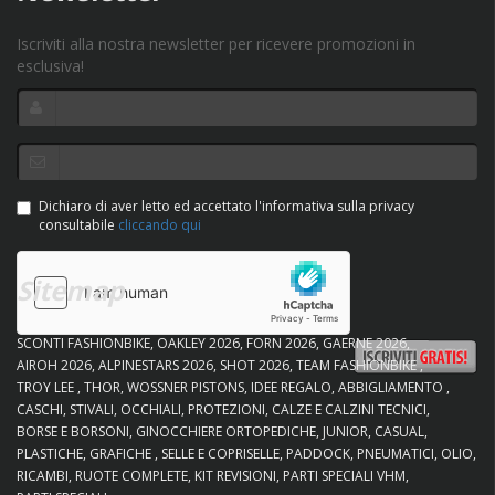
Iscriviti alla nostra newsletter per ricevere promozioni in
esclusiva!
Dichiaro di aver letto ed accettato l'informativa sulla privacy
consultabile
cliccando qui
Sitemap
SCONTI FASHIONBIKE
OAKLEY 2026
FORN 2026
GAERNE 2026
AIROH 2026
ALPINESTARS 2026
SHOT 2026
TEAM FASHIONBIKE
TROY LEE
THOR
WOSSNER PISTONS
IDEE REGALO
ABBIGLIAMENTO
CASCHI
STIVALI
OCCHIALI
PROTEZIONI
CALZE E CALZINI TECNICI
BORSE E BORSONI
GINOCCHIERE ORTOPEDICHE
JUNIOR
CASUAL
PLASTICHE
GRAFICHE
SELLE E COPRISELLE
PADDOCK
PNEUMATICI
OLIO
RICAMBI
RUOTE COMPLETE
KIT REVISIONI
PARTI SPECIALI VHM