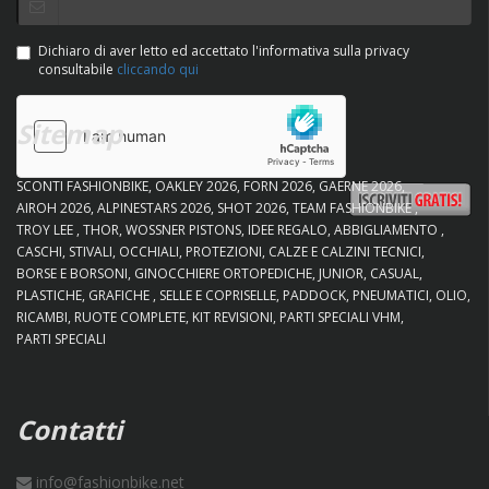
Dichiaro di aver letto ed accettato l'informativa sulla privacy
consultabile
cliccando qui
Sitemap
SCONTI FASHIONBIKE
OAKLEY 2026
FORN 2026
GAERNE 2026
AIROH 2026
ALPINESTARS 2026
SHOT 2026
TEAM FASHIONBIKE
TROY LEE
THOR
WOSSNER PISTONS
IDEE REGALO
ABBIGLIAMENTO
CASCHI
STIVALI
OCCHIALI
PROTEZIONI
CALZE E CALZINI TECNICI
BORSE E BORSONI
GINOCCHIERE ORTOPEDICHE
JUNIOR
CASUAL
PLASTICHE
GRAFICHE
SELLE E COPRISELLE
PADDOCK
PNEUMATICI
OLIO
RICAMBI
RUOTE COMPLETE
KIT REVISIONI
PARTI SPECIALI VHM
PARTI SPECIALI
Contatti
info@fashionbike.net