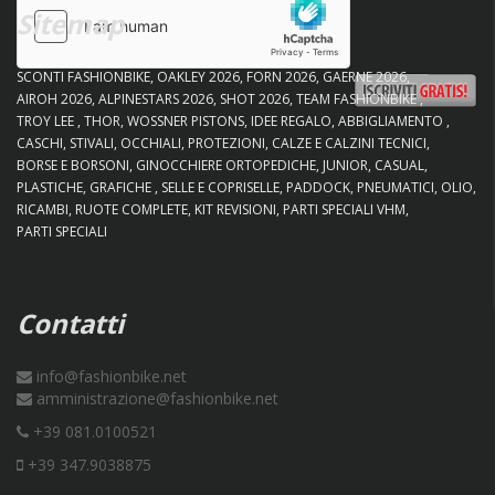
Sitemap
SCONTI FASHIONBIKE
OAKLEY 2026
FORN 2026
GAERNE 2026
AIROH 2026
ALPINESTARS 2026
SHOT 2026
TEAM FASHIONBIKE
TROY LEE
THOR
WOSSNER PISTONS
IDEE REGALO
ABBIGLIAMENTO
CASCHI
STIVALI
OCCHIALI
PROTEZIONI
CALZE E CALZINI TECNICI
BORSE E BORSONI
GINOCCHIERE ORTOPEDICHE
JUNIOR
CASUAL
PLASTICHE
GRAFICHE
SELLE E COPRISELLE
PADDOCK
PNEUMATICI
OLIO
RICAMBI
RUOTE COMPLETE
KIT REVISIONI
PARTI SPECIALI VHM
PARTI SPECIALI
Contatti
info@fashionbike.net
amministrazione@fashionbike.net
+39 081.0100521
+39 347.9038875