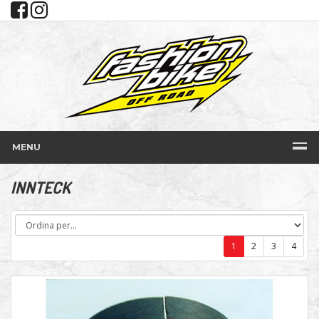
MENU
INNTECK
1
2
3
4