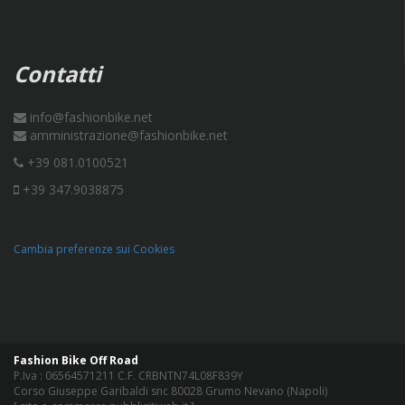
Contatti
info@fashionbike.net
amministrazione@fashionbike.net
+39 081.0100521
+39 347.9038875
Cambia preferenze sui Cookies
Fashion Bike Off Road
P.Iva : 06564571211 C.F. CRBNTN74L08F839Y
Corso Giuseppe Garibaldi snc 80028 Grumo Nevano (Napoli)