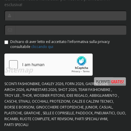
esclusiva!
Dichiaro di aver letto ed accettato l'informativa sulla privacy
consultabile
cliccando qui
Sitemap
SCONTI FASHIONBIKE
OAKLEY 2026
FORN 2026
GAERNE 2026
AIROH 2026
ALPINESTARS 2026
SHOT 2026
TEAM FASHIONBIKE
TROY LEE
THOR
WOSSNER PISTONS
IDEE REGALO
ABBIGLIAMENTO
CASCHI
STIVALI
OCCHIALI
PROTEZIONI
CALZE E CALZINI TECNICI
BORSE E BORSONI
GINOCCHIERE ORTOPEDICHE
JUNIOR
CASUAL
PLASTICHE
GRAFICHE
SELLE E COPRISELLE
PADDOCK
PNEUMATICI
OLIO
RICAMBI
RUOTE COMPLETE
KIT REVISIONI
PARTI SPECIALI VHM
PARTI SPECIALI