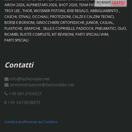
AIROH 2026
ALPINESTARS 2026
SHOT 2026
TEAM FASHIONBIKE
TROY LEE
THOR
WOSSNER PISTONS
IDEE REGALO
ABBIGLIAMENTO
CASCHI
STIVALI
OCCHIALI
PROTEZIONI
CALZE E CALZINI TECNICI
BORSE E BORSONI
GINOCCHIERE ORTOPEDICHE
JUNIOR
CASUAL
PLASTICHE
GRAFICHE
SELLE E COPRISELLE
PADDOCK
PNEUMATICI
OLIO
RICAMBI
RUOTE COMPLETE
KIT REVISIONI
PARTI SPECIALI VHM
PARTI SPECIALI
Contatti
info@fashionbike.net
amministrazione@fashionbike.net
+39 081.0100521
+39 347.9038875
Cambia preferenze sui Cookies