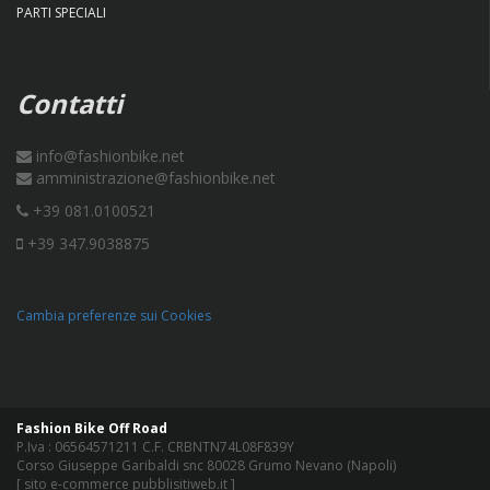
PARTI SPECIALI
Contatti
info@fashionbike.net
amministrazione@fashionbike.net
+39 081.0100521
+39 347.9038875
Cambia preferenze sui Cookies
Fashion Bike Off Road
P.Iva : 06564571211 C.F. CRBNTN74L08F839Y
Corso Giuseppe Garibaldi snc 80028 Grumo Nevano (Napoli)
[
sito e-commerce pubblisitiweb.it
]