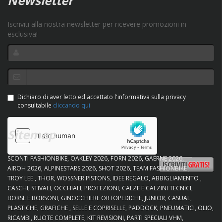
Newsletter
Iscriviti alla nostra newsletter per ricevere promozioni in
esclusiva!
Dichiaro di aver letto ed accettato l'informativa sulla privacy
consultabile
cliccando qui
Sitemap
SCONTI FASHIONBIKE
OAKLEY 2026
FORN 2026
GAERNE 2026
AIROH 2026
ALPINESTARS 2026
SHOT 2026
TEAM FASHIONBIKE
TROY LEE
THOR
WOSSNER PISTONS
IDEE REGALO
ABBIGLIAMENTO
CASCHI
STIVALI
OCCHIALI
PROTEZIONI
CALZE E CALZINI TECNICI
BORSE E BORSONI
GINOCCHIERE ORTOPEDICHE
JUNIOR
CASUAL
PLASTICHE
GRAFICHE
SELLE E COPRISELLE
PADDOCK
PNEUMATICI
OLIO
RICAMBI
RUOTE COMPLETE
KIT REVISIONI
PARTI SPECIALI VHM