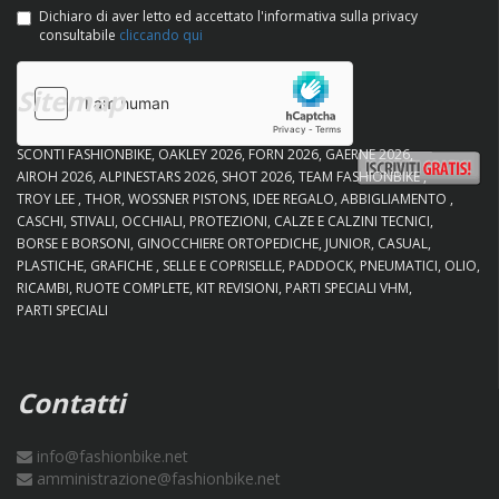
Dichiaro di aver letto ed accettato l'informativa sulla privacy
consultabile
cliccando qui
Sitemap
SCONTI FASHIONBIKE
OAKLEY 2026
FORN 2026
GAERNE 2026
AIROH 2026
ALPINESTARS 2026
SHOT 2026
TEAM FASHIONBIKE
TROY LEE
THOR
WOSSNER PISTONS
IDEE REGALO
ABBIGLIAMENTO
CASCHI
STIVALI
OCCHIALI
PROTEZIONI
CALZE E CALZINI TECNICI
BORSE E BORSONI
GINOCCHIERE ORTOPEDICHE
JUNIOR
CASUAL
PLASTICHE
GRAFICHE
SELLE E COPRISELLE
PADDOCK
PNEUMATICI
OLIO
RICAMBI
RUOTE COMPLETE
KIT REVISIONI
PARTI SPECIALI VHM
PARTI SPECIALI
Contatti
info@fashionbike.net
amministrazione@fashionbike.net