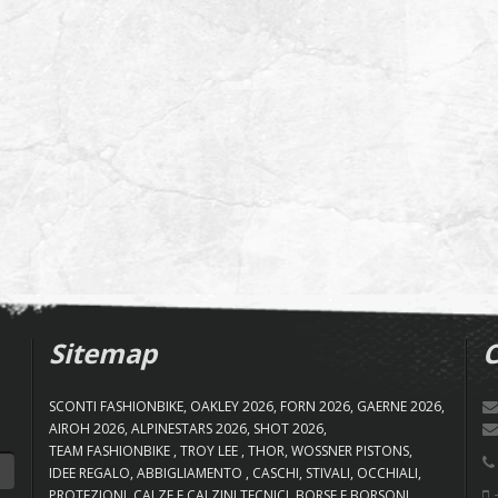
Sitemap
C
SCONTI FASHIONBIKE
OAKLEY 2026
FORN 2026
GAERNE 2026
AIROH 2026
ALPINESTARS 2026
SHOT 2026
TEAM FASHIONBIKE
TROY LEE
THOR
WOSSNER PISTONS
IDEE REGALO
ABBIGLIAMENTO
CASCHI
STIVALI
OCCHIALI
+
PROTEZIONI
CALZE E CALZINI TECNICI
BORSE E BORSONI