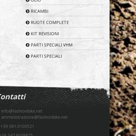
RICAMBI
RUOTE COMPLETE
KIT REVISIONI
PARTI SPECIALI VHM
PARTI SPECIALI
ontatti
info@fashionbike.net
amministrazione@fashionbike.net
+39 081.0100521
39 347.9038875